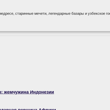
дресе, старинные мечети, легендарные базары и узбекское го
р: жемчужина Индонезии
ендарная вершина Африки