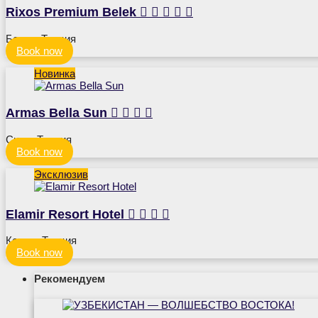
Rixos Premium Belek





Белек, Турция
Book now
Новинка
Armas Bella Sun




Сиде, Турция
Book now
Эксклюзив
Elamir Resort Hotel




Кемер, Турция
Book now
Рекомендуем