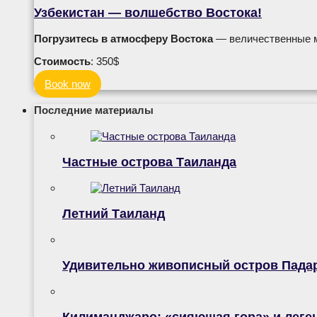
Узбекистан — волшебство Востока!
Погрузитесь в атмосферу Востока
— величественные ме
Стоимость
: 350$
Book now
Последние материалы
Частные острова Таиланда
Летний Таиланд
Удивительно живописный остров Пада
Килиманджаро: «сияющая гора» и лег