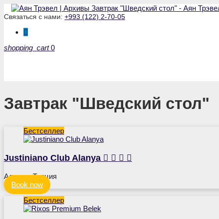
Связаться с нами:
+993 (122) 2-70-05
shopping_cart
0
Завтрак "Шведский стол"
Бестселлер
Justiniano Club Alanya




Аланья, Турция
Book now
Бестселлер