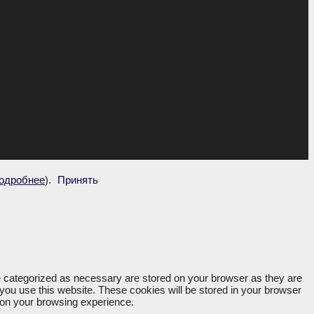
одробнее
).
Принять
re categorized as necessary are stored on your browser as they are
 you use this website. These cookies will be stored in your browser
t on your browsing experience.