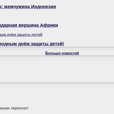
р: жемчужина Индонезии
ендарная вершина Африки
родным днём защиты детей!
Больше новостей
ишних переплат!