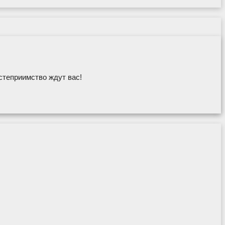
степриимство ждут вас!