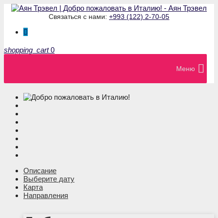
Связаться с нами:
+993 (122) 2-70-05
shopping_cart
0
Меню
Описание
Выберите дату
Карта
Направления