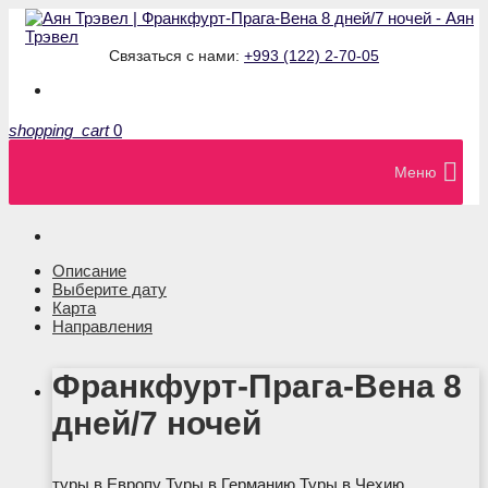
Связаться с нами:
+993 (122) 2-70-05
shopping_cart
0
Меню
Описание
Выберите дату
Карта
Направления
Франкфурт-Прага-Вена 8
дней/7 ночей
туры в Европу Туры в Германию Туры в Чехию