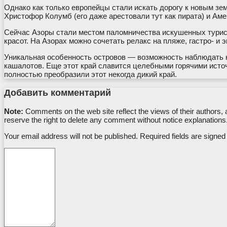
Однако как только европейцы стали искать дорогу к новым зе
Христофор Колумб (его даже арестовали тут как пирата) и Ам
Сейчас Азоры стали местом паломничества искушенных турист
красот. На Азорах можно сочетать релакс на пляже, гастро- и 
Уникальная особенность островов — возможность наблюдать к
кашалотов. Еще этот край славится целебными горячими ист
полностью преобразили этот некогда дикий край.
Добавить комментарий
Note:
Comments on the web site reflect the views of their authors, a
reserve the right to delete any comment without notice explanations
Your email address will not be published. Required fields are signed