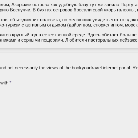
млям, Азорские острова как удобную базу тут же заняла Португ
ериго Веспуччи. В бухтах островов бросали свой якорь галеоны
ов, объездивших полсвета, но желающих увидеть что-то эдако
эко-туризм с активным отдыхом (дайвингом, сноркелингом, морско
итов круглый год в естественной среде. Здесь обитает больше
очниками и серными пещерами. Любители пасторальных пейзаже
nd not necessarily the views of the bookyourtravel internet portal. R
.
 with
*