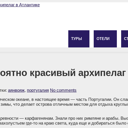
ТУРЫ
ОТЕЛИ
С
оятно красивый архипелаг
тки:
аянвояж
,
португалия
No comments
ическом океане, в настоящее время — часть Португалии. Он сл
 зимы, что делает острова отличным местом для отдыха круглый
евности — карфагенянам. Знали про них римляне и арабы. Выса
ахолустьем где-то на краю света, куда еще и добираться было 