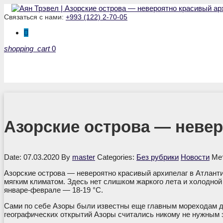
Связаться с нами:
+993 (122) 2-70-05
shopping_cart
0
Азорские острова — невер
Date: 07.03.2020
By
master
Categories:
Без рубрики
Новости
Ме
Азорские острова — невероятно красивый архипелаг в Атлант
мягким климатом. Здесь нет слишком жаркого лета и холодной
январе-феврале — 18-19 °C.
Сами по себе Азоры были известны еще главным мореходам др
географических открытий Азоры считались никому не нужным з