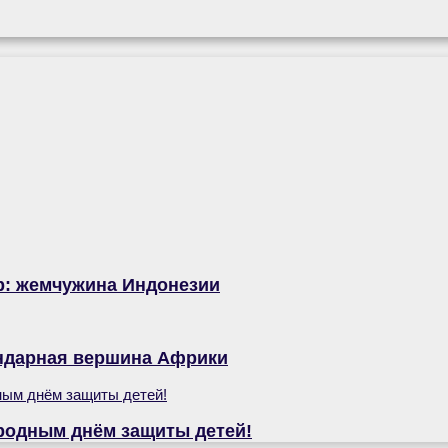
р: жемчужина Индонезии
ендарная вершина Африки
родным днём защиты детей!