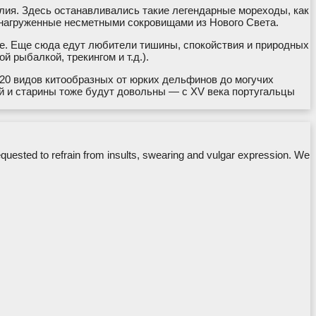
алия. Здесь останавливались такие легендарные мореходы, как
, нагруженные несметными сокровищами из Нового Света.
е. Еще сюда едут любители тишины, спокойствия и природных
й рыбалкой, трекингом и т.д.).
 20 видов китообразных от юрких дельфинов до могучих
й и старины тоже будут довольны — с XV века португальцы
equested to refrain from insults, swearing and vulgar expression. We