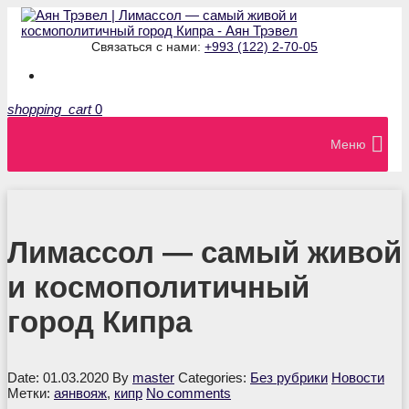
Связаться с нами:
+993 (122) 2-70-05
shopping_cart
0
Меню
Лимассол — самый живой
и космополитичный
город Кипра
Date: 01.03.2020
By
master
Categories:
Без рубрики
Новости
Метки:
аянвояж
,
кипр
No comments