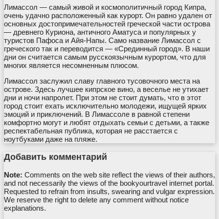
Лимассол — самый живой и космополитичный город Кипра,
очень удачно расположенный как курорт. Он равно удален от
основных достопримечательностей греческой части острова
— древнего Куриона, античного Аматуса и популярных у
туристов Пафоса и Айя-Напы. Само название Лимассол с
греческого так и переводится — «Срединный город». В наши
дни он считается самым русскоязычным курортом, что для
многих является несомненным плюсом.
Лимассол заслужил славу главного тусовочного места на
острове. Здесь лучшее кипрское вино, а веселье не утихает
дни и ночи напролет. При этом не стоит думать, что в этот
город стоит ехать исключительно молодежи, ищущей ярких
эмоций и приключений. В Лимассоле в равной степени
комфортно могут и любят отдыхать семьи с детьми, а также
респектабельная публика, которая не расстается с
ноутбуками даже на пляже.
Добавить комментарий
Note:
Comments on the web site reflect the views of their authors,
and not necessarily the views of the bookyourtravel internet portal.
Requested to refrain from insults, swearing and vulgar expression.
We reserve the right to delete any comment without notice
explanations.