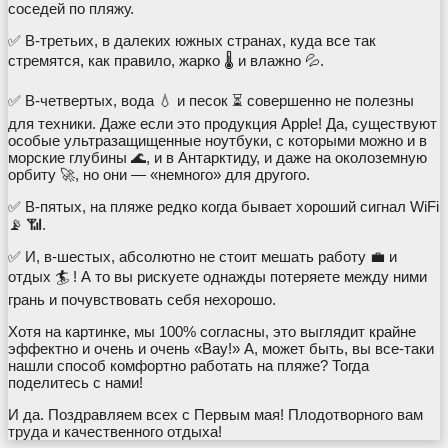
соседей по пляжу.
✅ В-третьих, в далеких южных странах, куда все так
стремятся, как правило, жарко 🌡️ и влажно 💦.
✅ В-четвертых, вода 💧 и песок ⏳ совершенно не полезны
для техники. Даже если это продукция Apple! Да, существуют
особые ультразащищенные ноутбуки, с которыми можно и в
морские глубины 🌊, и в Антарктиду, и даже на околоземную
орбиту 🚀, но они — «немного» для другого.
✅ В-пятых, на пляже редко когда бывает хороший сигнал WiFi
📡 📶.
✅ И, в-шестых, абсолютно не стоит мешать работу 💼 и
отдых 🏄 ! А то вы рискуете однажды потеряете между ними
грань и почувствовать себя нехорошо.
Хотя на картинке, мы 100% согласны, это выглядит крайне
эффектно и очень и очень «Вау!» А, может быть, вы все-таки
нашли способ комфортно работать на пляже? Тогда
поделитесь с нами!
И да. Поздравляем всех с Первым мая! Плодотворного вам
труда и качественного отдыха!