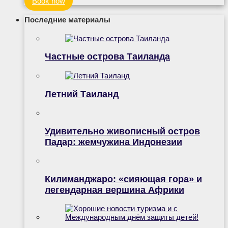
Book now
Последние материалы
Частные острова Таиланда
Летний Таиланд
Удивительно живописный остров
Падар: жемчужина Индонезии
Килиманджаро: «сияющая гора» и
легендарная вершина Африки