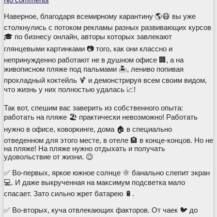
Наверное, благодаря всемирному карантину 🌎😷 вы уже
столкнулись с потоком рекламы разных развивающих курсов
🎓 по бизнесу онлайн, авторы которых завлекают
глянцевыми картинками 📷 того, как они классно и
непринужденно работают не в душном офисе 🏢, а на
живописном пляже под пальмами 🏝️, лениво попивая
прохладный коктейль 🍹 и демонстрируя всем своим видом,
что жизнь у них полностью удалась 📈!
Так вот, спешим вас заверить из собственного опыта:
работать на пляже 🏖️ практически невозможно! Работать
нужно в офисе, коворкинге, дома 🏠 в специально
отведенном для этого месте, в отеле 🏨 в конце-концов. Но не
на пляже! На пляже нужно отдыхать и получать
удовольствие от жизни. 😉
✅ Во-первых, яркое южное солнце 🌞 банально слепит экран
💻. И даже выкрученная на максимум подсветка мало
спасает. Зато сильно жрет батарею 🔋.
✅ Во-вторых, куча отвлекающих факторов. От чаек 🐦 до